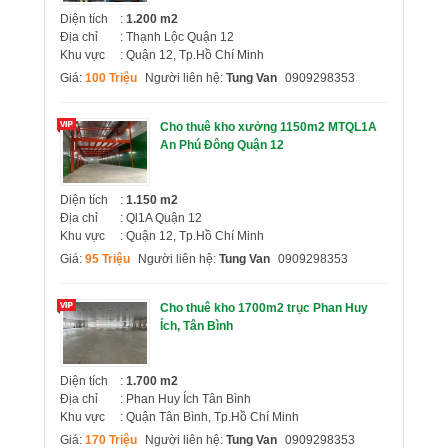
Diện tích
:
1.200 m2
Địa chỉ
: Thạnh Lộc Quận 12
Khu vực
: Quận 12, Tp.Hồ Chí Minh
Giá:
100 Triệu
Người liên hệ:
Tung Van
0909298353
Cho thuê kho xưởng 1150m2 MTQL1A
An Phú Đông Quận 12
Diện tích
:
1.150 m2
Địa chỉ
: Ql1A Quận 12
Khu vực
: Quận 12, Tp.Hồ Chí Minh
Giá:
95 Triệu
Người liên hệ:
Tung Van
0909298353
Cho thuê kho 1700m2 trục Phan Huy
Ích, Tân Bình
Diện tích
:
1.700 m2
Địa chỉ
: Phan Huy Ích Tân Bình
Khu vực
: Quận Tân Bình, Tp.Hồ Chí Minh
Giá:
170 Triệu
Người liên hệ:
Tung Van
0909298353