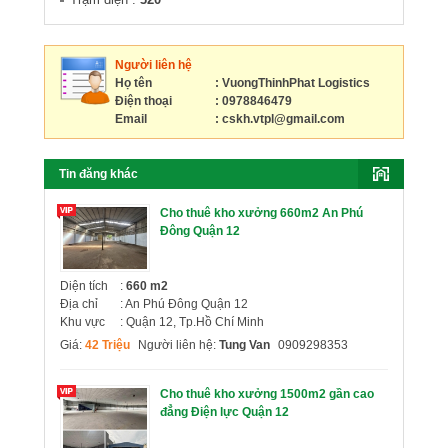
Người liên hệ
Họ tên
: VuongThinhPhat Logistics
Điện thoại
: 0978846479
Email
:
cskh.vtpl@gmail.com
Tin đăng khác
Cho thuê kho xưởng 660m2 An Phú
Đông Quận 12
Diện tích
:
660 m2
Địa chỉ
: An Phú Đông Quận 12
Khu vực
: Quận 12, Tp.Hồ Chí Minh
Giá:
42 Triệu
Người liên hệ:
Tung Van
0909298353
Cho thuê kho xưởng 1500m2 gần cao
đẳng Điện lực Quận 12