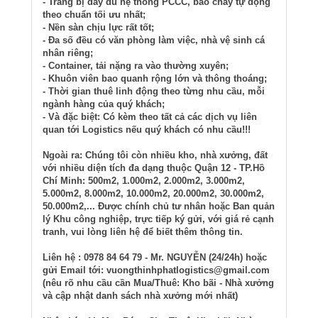
- Trang bị đầy đủ hệ thống PCCC, báo cháy tự động
theo chuẩn tối ưu nhất;
- Nền sàn chịu lực rất tốt;
- Đa số đều có văn phòng làm việc, nhà vệ sinh cá
nhân riêng;
- Container, tải nặng ra vào thường xuyên;
- Khuôn viên bao quanh rộng lớn và thông thoáng;
- Thời gian thuê linh động theo từng nhu cầu, mỗi
ngành hàng của quý khách;
- Và đặc biệt: Có kèm theo tất cả các dịch vụ liên
quan tới Logistics nếu quý khách có nhu cầu!!!
Ngoài ra: Chúng tôi còn nhiều kho, nhà xưởng, đất
với nhiều diện tích đa dạng thuộc Quận 12 - TP.Hồ
Chí Minh: 500m2, 1.000m2, 2.000m2, 3.000m2,
5.000m2, 8.000m2, 10.000m2, 20.000m2, 30.000m2,
50.000m2,... Được chính chủ tư nhân hoặc Ban quản
lý Khu công nghiệp, trực tiếp ký gửi, với giá rẻ cạnh
tranh, vui lòng liên hệ để biết thêm thông tin.
Liên hệ : 0978 84 64 79 - Mr. NGUYỄN (24/24h) hoặc
gửi Email tới: vuongthinhphatlogistics@gmail.com
(nêu rõ nhu cầu cần Mua/Thuê: Kho bãi - Nhà xưởng
và cập nhật danh sách nhà xưởng mới nhất)