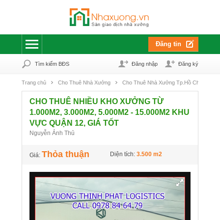
Đăng tin
Tìm kiếm BĐS
Đăng nhập
Đăng ký
Trang chủ
Cho Thuê Nhà Xưởng
Cho Thuê Nhà Xưởng Tp.Hồ Chí Minh
CHO THUÊ NHIỀU KHO XƯỞNG TỪ
1.000M2, 3.000M2, 5.000M2 - 15.000M2 KHU
VỰC QUẬN 12, GIÁ TỐT
Nguyễn Ảnh Thủ
Thỏa thuận
Diện tích:
3.500 m2
Giá: