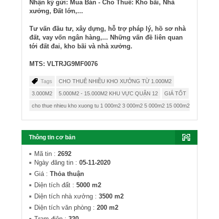
Nhận ký gửi: Mua Bán - Cho Thuê: Kho bãi, Nhà
xưởng, Đất lớn,...
Tư vấn đầu tư, xây dựng, hỗ trợ pháp lý, hồ sơ nhà
đất, vay vốn ngân hàng,... Những vấn đề liên quan
tới đất đai, kho bãi và nhà xưởng.
MTS: VLTRJG9MF0076
Tags
CHO THUÊ NHIỀU KHO XƯỞNG TỪ 1.000M2
3.000M2
5.000M2 - 15.000M2 KHU VỰC QUẬN 12
GIÁ TỐT
cho thue nhieu kho xuong tu 1 000m2 3 000m2 5 000m2 15 000m2 khu vuc quan
Thông tin cơ bản
Mã tin
:
2692
Ngày đăng tin
:
05-11-2020
Giá
:
Thỏa thuận
Diện tích đất
:
5000 m2
Diện tích nhà xưởng
:
3500 m2
Diện tích văn phòng
:
200 m2
Trạm điện
:
320