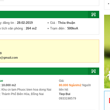
y đăng tin
:
28-02-2019
Giá
:
Thỏa thuận
n tích văn phòng
:
264 m2
Trạm điện
:
500kvA
79
o@gmail.com
hue
Giá:
:
10.000 m2
80.000 Ngàn/m2
Người
: Khu cn tam Phuoc bien hoa dong Nai
liên hệ:
: Thành Phố Biên Hòa, Đồng Nai
Tiep Bui
0933198579