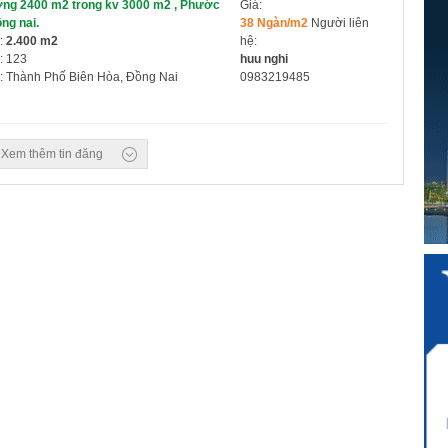
ởng 2400 m2 trong kv 3000 m2 , Phước
Giá:
ồng nai.
38 Ngàn/m2
Người liên
:
2.400 m2
hệ:
: 123
huu nghi
: Thành Phố Biên Hòa, Đồng Nai
0983219485
Xem thêm tin đăng