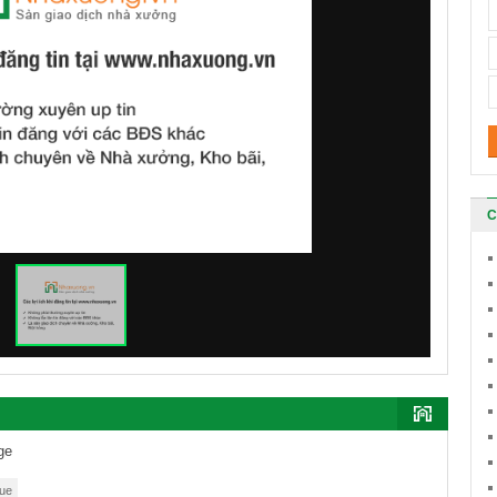
C
nge
hue