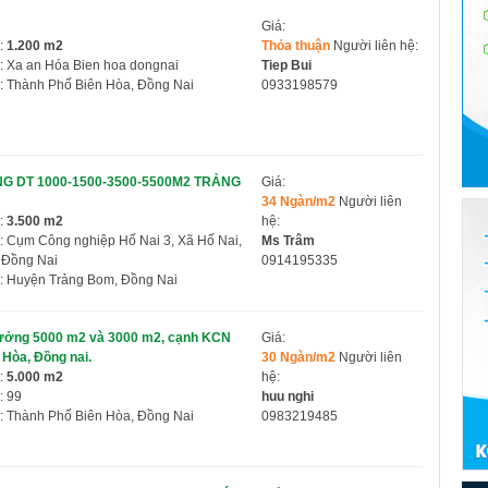
Giá:
:
1.200 m2
Thỏa thuận
Người liên hệ:
: Xa an Hóa Bien hoa dongnai
Tiep Bui
: Thành Phố Biên Hòa, Đồng Nai
0933198579
G DT 1000-1500-3500-5500M2 TRẢNG
Giá:
34 Ngàn/m2
Người liên
:
3.500 m2
hệ:
: Cụm Công nghiệp Hố Nai 3, Xã Hố Nai,
Ms Trâm
 Đồng Nai
0914195335
: Huyện Trảng Bom, Đồng Nai
xưởng 5000 m2 và 3000 m2, cạnh KCN
Giá:
Hòa, Đồng nai.
30 Ngàn/m2
Người liên
:
5.000 m2
hệ:
: 99
huu nghi
: Thành Phố Biên Hòa, Đồng Nai
0983219485