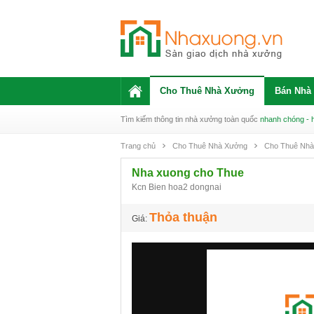
Cho Thuê Nhà Xưởng
Bán Nhà
Tìm kiếm thông tin nhà xưởng toàn quốc
nhanh chóng - 
Trang chủ
Cho Thuê Nhà Xưởng
Cho Thuê Nhà
Nha xuong cho Thue
Kcn Bien hoa2 dongnai
Thỏa thuận
Giá: