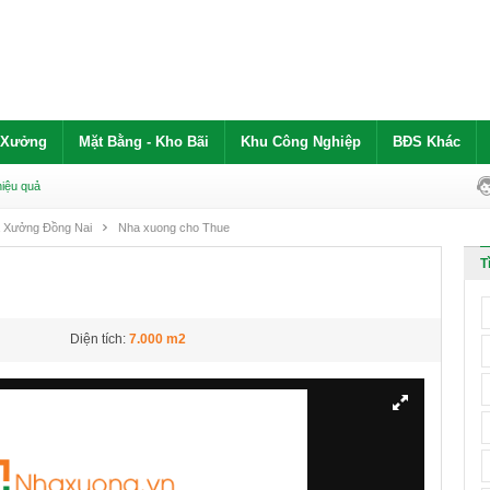
 Xưởng
Mặt Bằng - Kho Bãi
Khu Công Nghiệp
BĐS Khác
hiệu quả
 Xưởng Đồng Nai
Nha xuong cho Thue
T
Diện tích:
7.000 m2