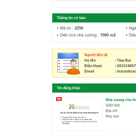
Thông tin cơ bản
Mã tin
:
2250
Ngà
Diện tích nhà xưởng
:
7000 m2
Diệ
Người liên hệ
Họ tên
: Tiep Bui
Điện thoại
: 09331985
Email
:
maranhsa
Tin đăng khác
Nha xuong cho t
Diện tích
Địa chỉ
Khu vực