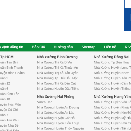
 định đăng tin
Báo Giá
Hướng dẫn
Sitemap
Liên hệ
RS
 Tp.HCM
Nhà xưởng Bình Dương
Nhà Xưởng Đồng Nai
uận Tân Bình
Nhà Xưởng Thị Xã Dĩ An
Nhà Xưởng Tp Biên Hòa
uận Bình Thạnh
Nhà Xưởng Thị Xã Thuận An
Nhà Xưởng Huyện Long 
uyện Bình Chánh
Nhà Xưởng Thị Xã Tân Uyên
Nhà Xưởng Huyện Nhơn 
uận 9
Nhà Xưởng Tp Thủ Dầu Một
Nhà Xưởng Huyện Tân P
uận 12
Nhà Xưởng Thị Xã Bến Cát
Nhà Xưởng Huyện Cẩm M
uận 6
Nhà Xưởng Huyện Dầu Tiếng
Nhà Xưởng Huyện Thống 
uận Bình Tân
Nhà Xưởng Hải Phòng
Nhà Xưởng Hưng Yên
uận 10
Vnreal Jsc
Nhà Xưởng Huyện Văn L
uyện Hóc Môn
Nhà Xưởng Huyện An Dương
Nhà Xưởng Huyện Khoái 
uyện Củ Chi
Nhà Xưởng Huyện An Lão
Nhà Xưởng Huyện Kim Đ
uận 7
Nhà Xưởng Huyện Cát Hải
Nhà Xưởng Huyện Mỹ Hà
uận Tân Phú
Nhà Xưởng Huyện Kiến Thụy
Nhà Xưởng Huyện Phù C
yện Nhà Bè
Nhà Xưởng Huyện Thủy Nguyên
Nhà Xưởng Huyện Tiên L
uận Thủ Đức