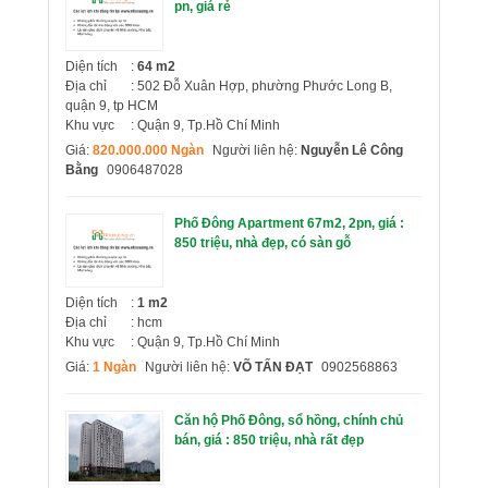
pn, giá rẻ
Diện tích
:
64 m2
Địa chỉ
: 502 Đỗ Xuân Hợp, phường Phước Long B,
quận 9, tp HCM
Khu vực
: Quận 9, Tp.Hồ Chí Minh
Giá:
820.000.000 Ngàn
Người liên hệ:
Nguyễn Lê Công
Bằng
0906487028
Phố Đông Apartment 67m2, 2pn, giá :
850 triệu, nhà đẹp, có sàn gỗ
Diện tích
:
1 m2
Địa chỉ
: hcm
Khu vực
: Quận 9, Tp.Hồ Chí Minh
Giá:
1 Ngàn
Người liên hệ:
VÕ TẤN ĐẠT
0902568863
Căn hộ Phố Đông, sổ hồng, chính chủ
bán, giá : 850 triệu, nhà rất đẹp