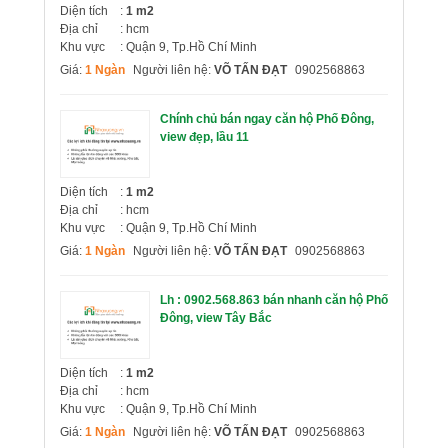
Diện tích
:
1 m2
Địa chỉ
: hcm
Khu vực
: Quận 9, Tp.Hồ Chí Minh
Giá:
1 Ngàn
Người liên hệ:
VÕ TẤN ĐẠT
0902568863
Chính chủ bán ngay căn hộ Phố Đông,
view đẹp, lầu 11
Diện tích
:
1 m2
Địa chỉ
: hcm
Khu vực
: Quận 9, Tp.Hồ Chí Minh
Giá:
1 Ngàn
Người liên hệ:
VÕ TẤN ĐẠT
0902568863
Lh : 0902.568.863 bán nhanh căn hộ Phố
Đông, view Tây Bắc
Diện tích
:
1 m2
Địa chỉ
: hcm
Khu vực
: Quận 9, Tp.Hồ Chí Minh
Giá:
1 Ngàn
Người liên hệ:
VÕ TẤN ĐẠT
0902568863