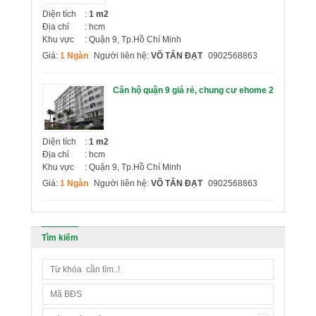
Diện tích
:
1 m2
Địa chỉ
: hcm
Khu vực
: Quận 9, Tp.Hồ Chí Minh
Giá:
1 Ngàn
Người liên hệ:
VÕ TẤN ĐẠT
0902568863
Căn hộ quận 9 giá rẻ, chung cư ehome 2
Diện tích
:
1 m2
Địa chỉ
: hcm
Khu vực
: Quận 9, Tp.Hồ Chí Minh
Giá:
1 Ngàn
Người liên hệ:
VÕ TẤN ĐẠT
0902568863
Tìm kiếm